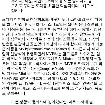
투자자, 직원, 사업가, 소비자 등 모든 당사자가 공
모하고 꾸미는 도덕을 초월한 익살극이다.– 카오스
멍키 中 –
초기의 미약함을 창대함으로 바꾸기 위해 스타트업은 각 과정
을 밟아 나갑니다. 극초기의 스타트업은 살아남는데 집중합니
다. 시장을 둘러싼 거대한 방벽 중 하나의 점에 집중해서 창을
내질러 균열을 일으켜야 합니다. 자신들이 가장 잘하는 한 가
지에 집중해서 가장 빠른 시점에 서비스를 출시하고, 시장의
반응을 관찰하면 끊임없이 개선해 나가야 합니다. 이렇게 내놓
은 제품을 MVP(Minimum Viable Product)라고 부릅니다. 애자
일과 린방식이 유행하면서 MVP라는 말도 흔히 쓰이지만, 실
제 비즈니스 환경에서 문자 그대로의 Minimum이 작동하는 경
우는 거의 없습니다. 회사에서 말하는 ‘MVP를 만들어 보자’라
는 말은 실제로는 CVP(Complete Viable Product)를 만들되, 개
발 기간을 Minimum으로 사용하라는 것에 가깝습니다. 어쨌거
나 MVP를 얼마나 빠르게 시장에 내보일 수 있는지는 개발자
의 역량에 달려있습니다. 복잡다단한 비즈니스의 연관성을 고
려하기에는 비즈니스는 너무 빠르게 변하고, 경쟁자들의 속도
도 무섭습니다.
모든 상황이 통제하에 놓여있다면, 너무 느리게 달