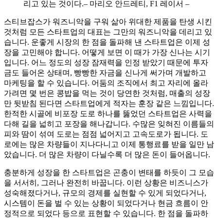
리고 있는 것이다.– 마리오 안드레티, F1 레이서 –
스티브잡스가 워즈니악을 구워 삶아 위대한 제품을 탄생 시킨
것처럼 모든 스타트업의 대표는 그만의 워즈니악을 데리고 있
습니다. 운좋게 시장의 한 점을 돌파해 낸 스타트업은 이제 성
장을 고민해야 합니다. 어떻게 보면 이 때가 가장 신나는 시기
입니다. 어느 정도의 성장 잠재력을 인정 받았기 때문에 투자
금도 들어온 상태며, 빵빵한 자금을 신나게 써가며 개발하고
마케팅을 할 수 있습니다. 어둠의 조직에서 최고 자리에 올라
가려면 몇 번은 콩밥을 먹는 것이 당연한 것처럼, 매출의 성장
만 뒷받침 된다면 스타트업에게 적자는 훈장 같은 느낌입니다.
한적한 시골에 비포장 도로 하나를 뚫었던 스타트업은 사력을
다해 길을 넓히고 포장을 해나갑니다. 수많은 잊혀진 이름들의
피와 땀이 섞여 도로는 점점 넓어지고 고속도로가 됩니다. 도
로에는 많은 차량들이 지나다니고 이제 통행료를 받을 일만 남
았습니다. 더 많은 차량이 다닐수록 더 많은 돈이 들어옵니다.
충분하게 성장을 한 스타트업은 곤충이 변태를 하듯이 그 모습
을 서서히, 그러나 완전히 바꿉니다. 이런 상황은 비즈니스가
성숙해졌다거나, 규모의 경제를 실현할 수 있게 되었다거나,
시스템이 돈을 벌 수 있는 상황이 되었다거나 현금 흐름이 안
정적으로 되었다 등으로 표현할 수 있습니다. 한 점을 돌파하